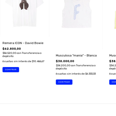
Remera ICON - David Bowie
$62.800,00
$56.520,00
con
Transferencia o
Musculosa "mania" - Blanca
Musc
depósito
$38.000,00
$38
6
cuotas sin interés de
$10.466,67
$34.200,00
con
Transferencia o
$34.
depósito
depó
COMPRAR
6
cuotas sin interés de
$6.333,33
6
cuo
COMPRAR
CO
SUSCRIBITE A NUESTRO NEWSLETTER