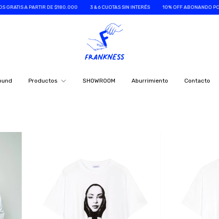
IS A PARTIR DE $180.000
3 & 6 CUOTAS SIN INTERÉS
10% OFF ABONANDO POR TRAN
ound
Productos
SHOWROOM
Aburrimiento
Contacto