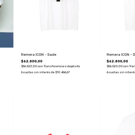
Remera ICON - Sade
Remera ICON - 
$62.800,00
$62.800,00
$56.520,00
con
Transferencia o depósito
$56.520,00
con
Tra
6
cuotas sin interés de
$10.466,67
6
cuotas sin interé