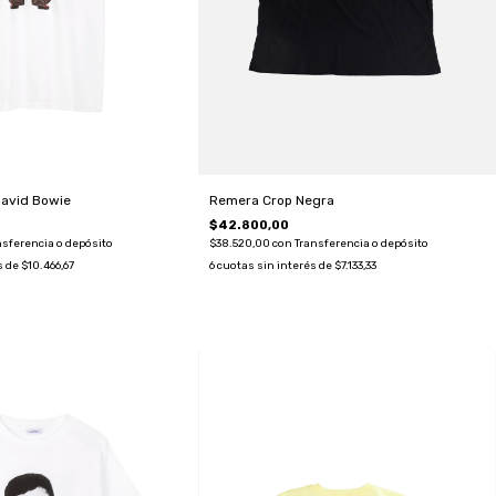
David Bowie
Remera Crop Negra
$42.800,00
nsferencia o depósito
$38.520,00
con
Transferencia o depósito
s de
$10.466,67
6
cuotas sin interés de
$7.133,33