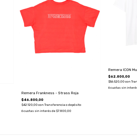
Remera ICON Mu
$62.800,00
$56.520,00
con
Tra
6
cuotas sin interé
Remera Frankness - Strass Roja
$46.800,00
$42.120,00
con
Transferencia o depósito
6
cuotas sin interés de
$7.800,00