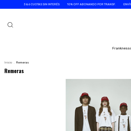
3 & 6 CUOTAS SIN INTERÉS
10% OFF ABONANDO POR TRANSF.
ENVÍOS GRAT
Frankness
Inicio
.
Remeras
Remeras