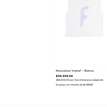
Musculosa "mania" - Blanca
$38.000,00
$34.200,00
con
Transferencia o depósito
6
cuotas sin interés de
$6.333,33