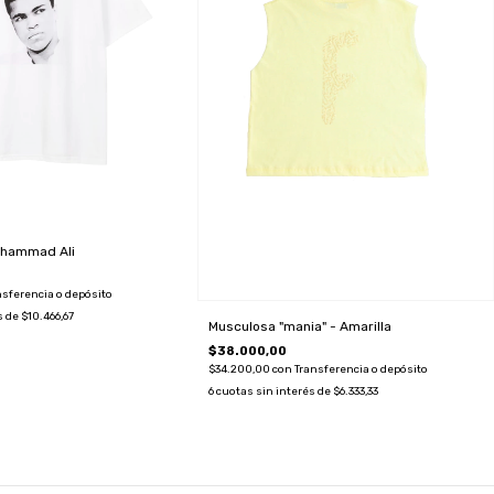
hammad Ali
nsferencia o depósito
s de
$10.466,67
Musculosa "mania" - Amarilla
$38.000,00
$34.200,00
con
Transferencia o depósito
6
cuotas sin interés de
$6.333,33