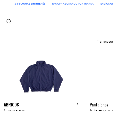
F ABONANDO POR TRANSF.
ENVÍOS GRATIS A PARTIR DE $180.000
3 & 6 CUOTAS SIN
Frankness
ABRIGOS
Pantalones
Buzos, camperas.
Pantalones, shorts