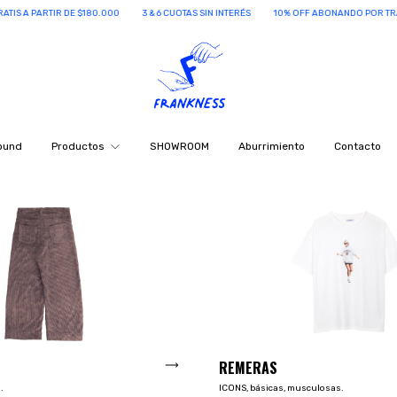
 INTERÉS
10% OFF ABONANDO POR TRANSF.
ENVÍOS GRATIS A PARTIR DE $180.000
ound
Productos
SHOWROOM
Aburrimiento
Contacto
REMERAS
.
ICONS, básicas, musculosas.