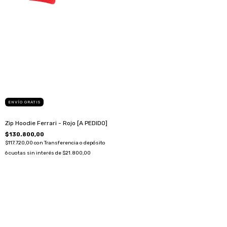
ENVÍO GRATIS
Zip Hoodie Ferrari - Rojo [A PEDIDO]
$130.800,00
$117.720,00
con
Transferencia o depósito
6
cuotas sin interés de
$21.800,00