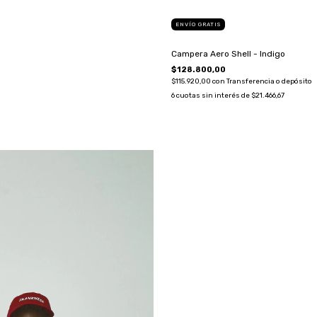
ENVÍO GRATIS
Campera Aero Shell - Indigo
$128.800,00
$115.920,00
con
Transferencia o depósito
6
cuotas sin interés de
$21.466,67