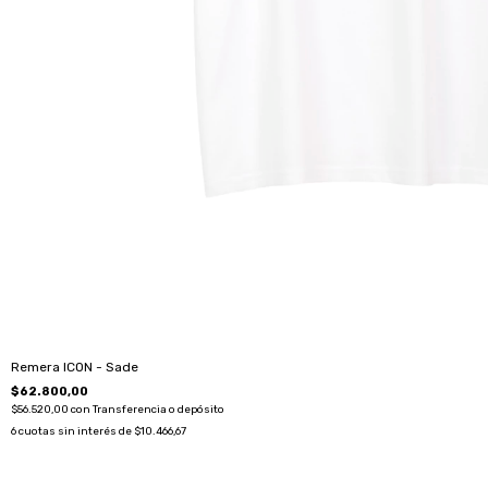
Remera ICON - Sade
$62.800,00
$56.520,00
con
Transferencia o depósito
6
cuotas sin interés de
$10.466,67