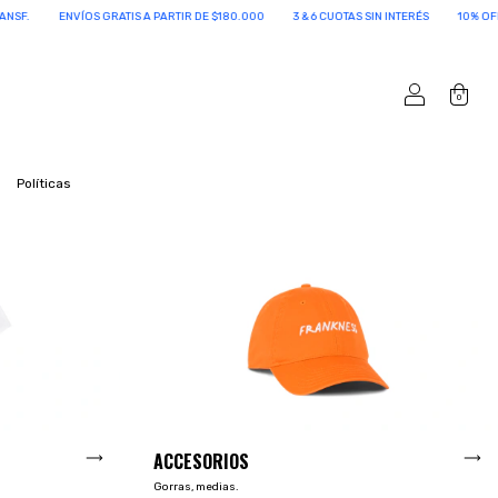
3 & 6 CUOTAS SIN INTERÉS
10% OFF ABONANDO POR TRANSF.
ENVÍOS GRATIS A 
0
Políticas
ACCESORIOS
Gorras, medias.