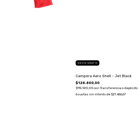
ENVÍO GRATIS
Campera Aero Shell - Jet Black
$128.800,00
$115.920,00
con
Transferencia o depósito
6
cuotas sin interés de
$21.466,67