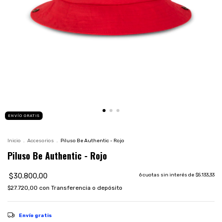
ENVÍO GRATIS
Inicio
.
Accesorios
.
Piluso Be Authentic - Rojo
Piluso Be Authentic - Rojo
$30.800,00
6
cuotas sin interés de
$5.133,33
$27.720,00
con
Transferencia o depósito
Envío gratis