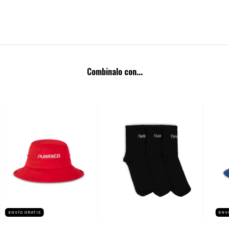
Combinalo con...
ENVÍO GRATIS
ENV