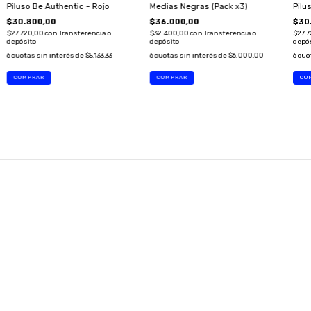
Piluso Be Authentic - Rojo
Medias Negras (Pack x3)
Pilu
$30.800,00
$36.000,00
$30
$27.720,00
con
Transferencia o
$32.400,00
con
Transferencia o
$27.
depósito
depósito
depó
6
cuotas sin interés de
$5.133,33
6
cuotas sin interés de
$6.000,00
6
cuo
SUSCRIBITE A NUESTRO NEWSLETTER