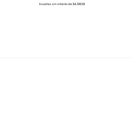
6
cuotas sin interés de
$4.333,33