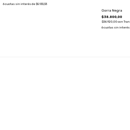
6
cuotas sin interés de
$5.133,33
Gorra Negra
$38.800,00
$34.920,00
con
Tran
6
cuotas sin interés
SUSCRIBITE A NUESTRO NEWSLETTER