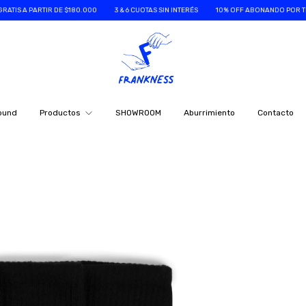
E $180.000
3 & 6 CUOTAS SIN INTERÉS
10% OFF ABONANDO POR TRANSF.
ENVÍOS
ound
Productos
SHOWROOM
Aburrimiento
Contacto