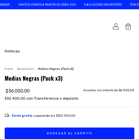
 GRATIS A PARTIR DE $180.000
3 & 6 CUOTAS SIN INTERÉS
10% OFF ABONANDO POR
0
Políticas
Inicio
.
Accesorios
.
Medias Negras (Pack x3)
Medias Negras (Pack x3)
$36.000,00
6
cuotas sin interés de
$6.000,00
$32.400,00
con
Transferencia o depósito
Envío gratis
superando los
$120.000,00