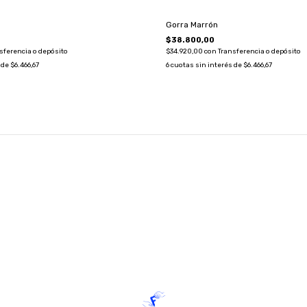
Gorra Marrón
$38.800,00
sferencia o depósito
$34.920,00
con
Transferencia o depósito
 de
$6.466,67
6
cuotas sin interés de
$6.466,67